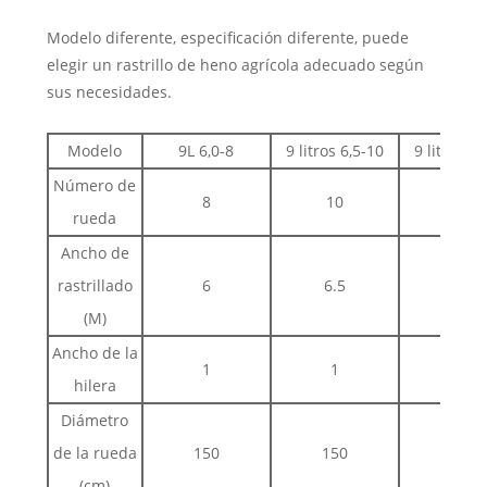
Modelo diferente, especificación diferente, puede
elegir un rastrillo de heno agrícola adecuado según
sus necesidades.
Modelo
9L 6,0-8
9 litros 6,5-10
9 litros 7,
Número de
8
10
12
rueda
Ancho de
rastrillado
6
6.5
7.3
(M)
Ancho de la
1
1
1
hilera
Diámetro
de la rueda
150
150
150
(cm)