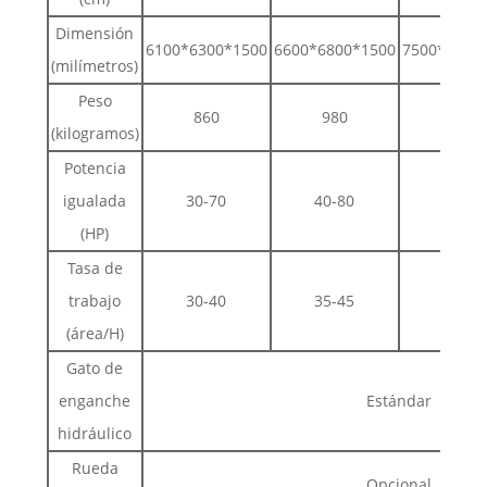
Dimensión
6100*6300*1500
6600*6800*1500
7500*7600
(milímetros)
Peso
860
980
1150
(kilogramos)
Potencia
igualada
30-70
40-80
55-90
(HP)
Tasa de
trabajo
30-40
35-45
40-50
(área/H)
Gato de
enganche
Estándar
hidráulico
Rueda
Opcional