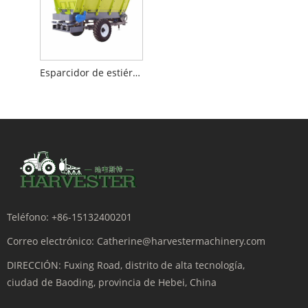
Esparcidor de estiércol animal
Teléfono:
+86-15132400201
Correo electrónico:
Catherine@harvestermachinery.com
DIRECCIÓN:
Fuxing Road, distrito de alta tecnología,
ciudad de Baoding, provincia de Hebei, China